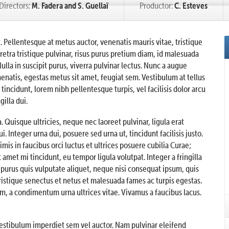
Directors:
M. Fadera and S. Guellaï
Productor:
C. Esteves
. Pellentesque at metus auctor, venenatis mauris vitae, tristique
retra tristique pulvinar, risus purus pretium diam, id malesuada
ulla in suscipit purus, viverra pulvinar lectus. Nunc a augue
enenatis, egestas metus sit amet, feugiat sem. Vestibulum at tellus
 tincidunt, lorem nibh pellentesque turpis, vel facilisis dolor arcu
gilla dui.
Quisque ultricies, neque nec laoreet pulvinar, ligula erat
i. Integer urna dui, posuere sed urna ut, tincidunt facilisis justo.
mis in faucibus orci luctus et ultrices posuere cubilia Curae;
amet mi tincidunt, eu tempor ligula volutpat. Integer a fringilla
urus quis vulputate aliquet, neque nisi consequat ipsum, quis
istique senectus et netus et malesuada fames ac turpis egestas.
m, a condimentum urna ultrices vitae. Vivamus a faucibus lacus.
vestibulum imperdiet sem vel auctor. Nam pulvinar eleifend