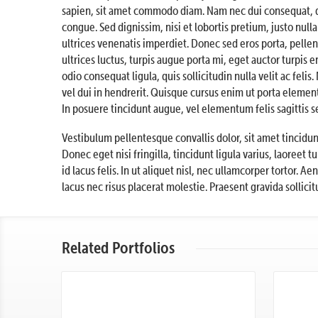
sapien, sit amet commodo diam. Nam nec dui consequat, di
congue. Sed dignissim, nisi et lobortis pretium, justo null
ultrices venenatis imperdiet. Donec sed eros porta, pelle
ultrices luctus, turpis augue porta mi, eget auctor turpis e
odio consequat ligula, quis sollicitudin nulla velit ac fe
vel dui in hendrerit. Quisque cursus enim ut porta elemen
In posuere tincidunt augue, vel elementum felis sagittis se
Vestibulum pellentesque convallis dolor, sit amet tincidun
Donec eget nisi fringilla, tincidunt ligula varius, laoreet
id lacus felis. In ut aliquet nisl, nec ullamcorper tortor.
lacus nec risus placerat molestie. Praesent gravida sollici
Related Portfolios