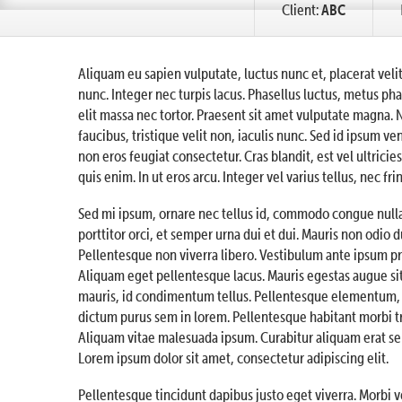
Client:
ABC
Aliquam eu sapien vulputate, luctus nunc et, placerat velit
nunc. Integer nec turpis lacus. Phasellus luctus, metus pha
elit massa nec tortor. Praesent sit amet vulputate magna. N
faucibus, tristique velit non, iaculis nunc. Sed id ipsum v
non eros feugiat consectetur. Cras blandit, est vel ultricies
quis enim. In ut eros arcu. Integer vel varius tellus, nec frin
Sed mi ipsum, ornare nec tellus id, commodo congue nulla. 
porttitor orci, et semper urna dui et dui. Mauris non odio du
Pellentesque non viverra libero. Vestibulum ante ipsum pri
Aliquam eget pellentesque lacus. Mauris egestas augue sit 
mauris, id condimentum tellus. Pellentesque elementum, p
dictum purus sem in lorem. Pellentesque habitant morbi tr
Aliquam vitae malesuada ipsum. Curabitur aliquam erat se
Lorem ipsum dolor sit amet, consectetur adipiscing elit.
Pellentesque tincidunt dapibus justo eget viverra. Morbi 