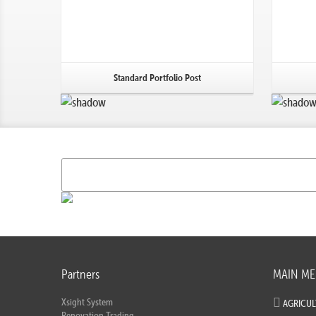
Standard Portfolio Post
Partners
MAIN M
Xsight System
AGRICU
Renovation Trading