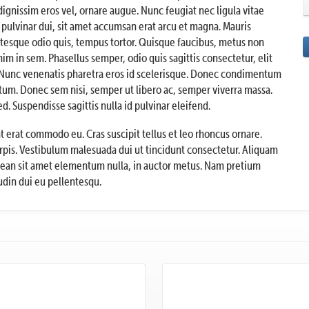
gnissim eros vel, ornare augue. Nunc feugiat nec ligula vitae
a pulvinar dui, sit amet accumsan erat arcu et magna. Mauris
ntesque odio quis, tempus tortor. Quisque faucibus, metus non
nim in sem. Phasellus semper, odio quis sagittis consectetur, elit
lis. Nunc venenatis pharetra eros id scelerisque. Donec condimentum
tum. Donec sem nisi, semper ut libero ac, semper viverra massa.
d. Suspendisse sagittis nulla id pulvinar eleifend.
t erat commodo eu. Cras suscipit tellus et leo rhoncus ornare.
 turpis. Vestibulum malesuada dui ut tincidunt consectetur. Aliquam
 Aenean sit amet elementum nulla, in auctor metus. Nam pretium
tudin dui eu pellentesqu.