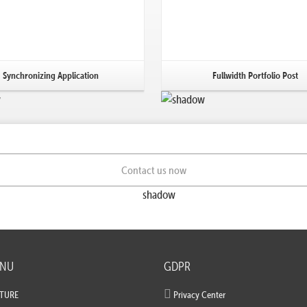
Synchronizing Application
Fullwidth Portfolio Post
Contact us now
ENU
GDPR
LTURE
Privacy Center